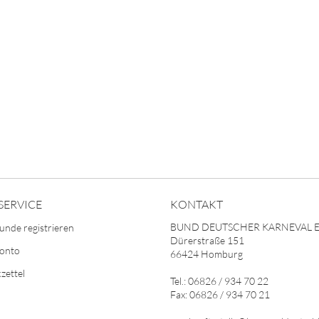
SERVICE
KONTAKT
BUND DEUTSCHER KARNEVAL E.
unde registrieren
Dürerstraße 151
Konto
66424 Homburg
zettel
Tel.: 06826 / 934 70 22
Fax: 06826 / 934 70 21