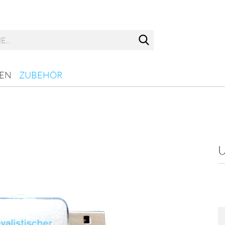
Spr
Lie
EN
ZUBEHÖR
U