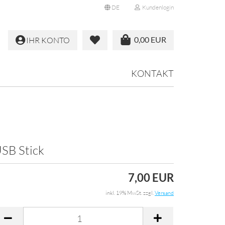
DE
Kundenlogin
ache auswählen
0,00 EUR
IHR KONTO
ferland
KONTAKT
SB Stick
Konto erstellen
Passwort vergessen?
7,00 EUR
inkl. 19% MwSt. zzgl.
Versand